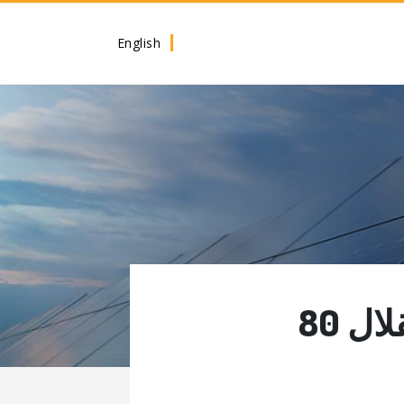
English
ل 80